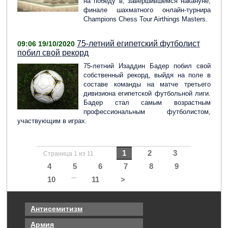
на победу в, завершившемся накануне,
финале шахматного онлайн-турнира
Champions Chess Tour Airthings Masters.
75-летний египетский футболист
09:06 19/10/2020
побил свой рекорд
75-летний Изаддин Бадер побил свой
собственный рекорд, выйдя на поле в
составе команды на матче третьего
дивизиона египетской футбольной лиги.
Бадер стал самым возрастным
профессиональным футболистом,
участвующим в играх.
1
2
3
Страница 1 из 11
4
5
6
7
8
9
...
10
11
>
Антисемитизм
Армия