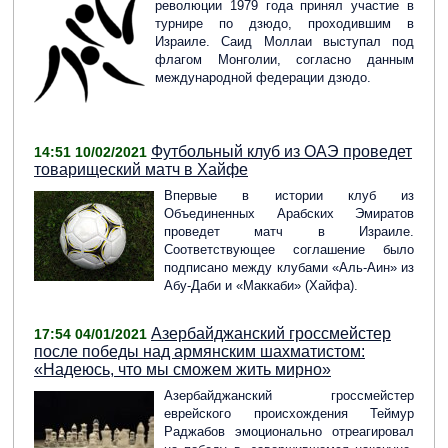
революции 1979 года принял участие в
турнире по дзюдо, проходившим в
Израиле. Саид Моллаи выступал под
флагом Монголии, согласно данным
международной федерации дзюдо.
Футбольный клуб из ОАЭ проведет
14:51 10/02/2021
товарищеский матч в Хайфе
Впервые в истории клуб из
Объединенных Арабских Эмиратов
проведет матч в Израиле.
Соответствующее соглашение было
подписано между клубами «Аль-Аин» из
Абу-Даби и «Маккаби» (Хайфа).
Азербайджанский гроссмейстер
17:54 04/01/2021
после победы над армянским шахматистом:
«Надеюсь, что мы сможем жить мирно»
Азербайджанский гроссмейстер
еврейского происхождения Теймур
Раджабов эмоционально отреагировал