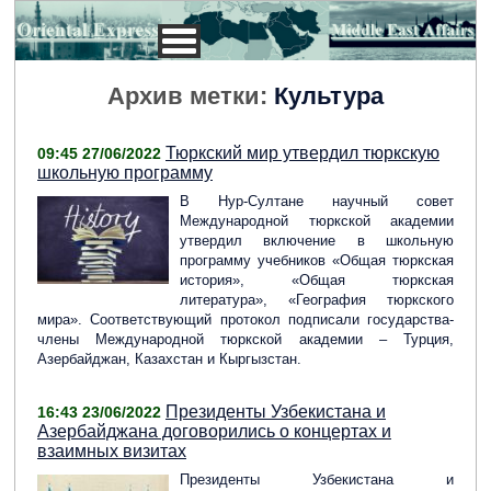
Архив метки:
Культура
Тюркский мир утвердил тюркскую
09:45 27/06/2022
школьную программу
В Нур-Султане научный совет
Международной тюркской академии
утвердил включение в школьную
программу учебников «Общая тюркская
история», «Общая тюркская
литература», «География тюркского
мира». Соответствующий протокол подписали государства-
члены Международной тюркской академии – Турция,
Азербайджан, Казахстан и Кыргызстан.
Президенты Узбекистана и
16:43 23/06/2022
Азербайджана договорились о концертах и
взаимных визитах
Президенты Узбекистана и