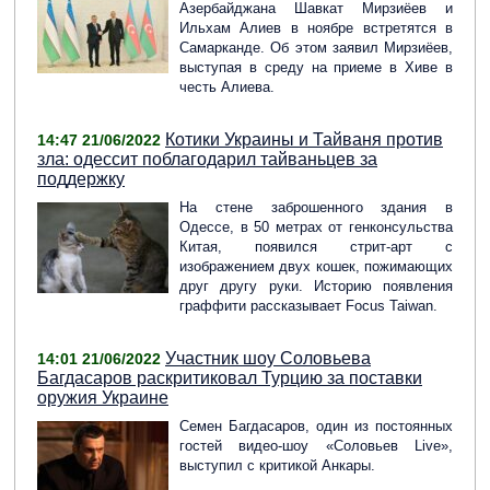
Азербайджана Шавкат Мирзиёев и
Ильхам Алиев в ноябре встретятся в
Самарканде. Об этом заявил Мирзиёев,
выступая в среду на приеме в Хиве в
честь Алиева.
Котики Украины и Тайваня против
14:47 21/06/2022
зла: одессит поблагодарил тайваньцев за
поддержку
На стене заброшенного здания в
Одессе, в 50 метрах от генконсульства
Китая, появился стрит-арт с
изображением двух кошек, пожимающих
друг другу руки. Историю появления
граффити рассказывает Focus Taiwan.
Участник шоу Соловьева
14:01 21/06/2022
Багдасаров раскритиковал Турцию за поставки
оружия Украине
Семен Багдасаров, один из постоянных
гостей видео-шоу «Соловьев Live»,
выступил с критикой Анкары.