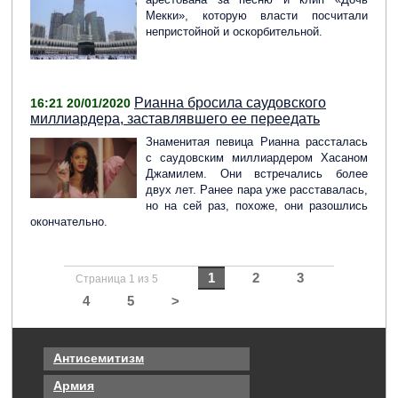
Мекки», которую власти посчитали
непристойной и оскорбительной.
Рианна бросила саудовского
16:21 20/01/2020
миллиардера, заставлявшего ее переедать
Знаменитая певица Рианна рассталась
с саудовским миллиардером Хасаном
Джамилем. Они встречались более
двух лет. Ранее пара уже расставалась,
но на сей раз, похоже, они разошлись
окончательно.
1
2
3
Страница 1 из 5
4
5
>
Антисемитизм
Армия