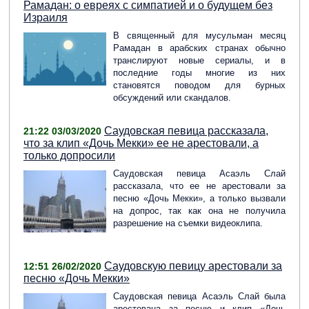
Рамадан: о евреях с симпатией и о будущем без
Израиля
В священный для мусульман месяц
Рамадан в арабских странах обычно
транслируют новые сериалы, и в
последние годы многие из них
становятся поводом для бурных
обсуждений или скандалов.
Саудовская певица рассказала,
21:22 03/03/2020
что за клип «Дочь Мекки» ее не арестовали, а
только допросили
Саудовская певица Асаэль Слай
рассказала, что ее не арестовали за
песню «Дочь Мекки», а только вызвали
на допрос, так как она не получила
разрешение на съемки видеоклипа.
Саудовскую певицу арестовали за
12:51 26/02/2020
песню «Дочь Мекки»
Саудовская певица Асаэль Слай была
арестована за песню и клип «Дочь