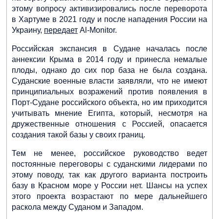
этому вопросу активизировались после переворота
в Хартуме в 2021 году и после нападения России на
Украину,
передает
Al-Monitor.
Российская экспансия в Судане началась после
аннексии Крыма в 2014 году и принесла немалые
плоды, однако до сих пор база не была создана.
Суданские военные власти заявляли, что не имеют
принципиальных возражений против появления в
Наступление русского «Мира»:
идут переговоры с Китаем, Индией
Порт-Судане российского объекта, но им приходится
и Египтом
учитывать мнение Египта, который, несмотря на
дружественные отношения с Россией, опасается
создания такой базы у своих границ.
Тем не менее, российское руководство ведет
постоянные переговоры с суданскими лидерами по
WSJ: главы России и КНР могут
встретиться в Самарканде, не
этому поводу, так как другого варианта построить
дожидаясь саммита на Бали
базу в Красном море у России нет. Шансы на успех
этого проекта возрастают по мере дальнейшего
раскола между Суданом и Западом.