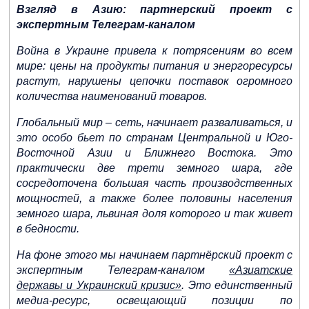
Взгляд в Азию: партнерский проект с
экспертным Телеграм-каналом
Финляндия и Швеция обсудят с
Турцией вопросы вступления в
Война в Украине привела к потрясениям во всем
НАТО
мире: цены на продукты питания и энергоресурсы
растут, нарушены цепочки поставок огромного
количества наименований товаров.
Глобальный мир – сеть, начинает разваливаться, и
В Европу через Китай: российский
это особо бьет по странам Центральной и Юго-
лес ожидает «обратного импорта»
Восточной Азии и Ближнего Востока. Это
практически две трети земного шара, где
сосредоточена большая часть производственных
мощностей, а также более половины населения
земного шара, львиная доля которого и так живет
в бедности.
Европа опасается влияния Китая и
Россия на Латинскую Америку
На фоне этого мы начинаем партнёрский проект с
экспертным Телеграм-каналом
«Азиатские
державы и Украинский кризис»
. Это единственный
медиа-ресурс, освещающий позиции по