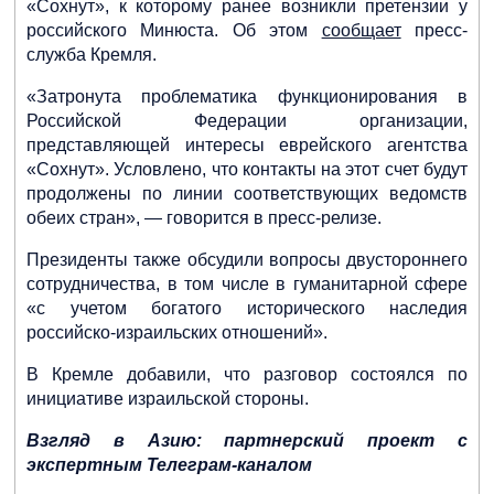
«Сохнут», к которому ранее возникли претензии у
российского Минюста. Об этом
сообщает
пресс-
служба Кремля.
«Затронута проблематика функционирования в
Российской Федерации организации,
представляющей интересы еврейского агентства
«Сохнут». Условлено, что контакты на этот счет будут
Израиль и Турция
восстанавливают дипотношения и
продолжены по линии соответствующих ведомств
возвращают послов и
обеих стран», — говорится в пресс-релизе.
генеральных консулов
Президенты также обсудили вопросы двустороннего
сотрудничества, в том числе в гуманитарной сфере
«с учетом богатого исторического наследия
российско-израильских отношений».
«Сохнут» готовится к исходу из
России
В Кремле добавили, что разговор состоялся по
инициативе израильской стороны.
Взгляд в Азию: партнерский проект с
экспертным Телеграм-каналом