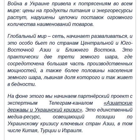
Война в Украине привела к потрясениям во всем
На всякий случай: Чехия на фоне
войны России с Украиной закупает
мире: цены на продукты питания и энергоресурсы
боевые дроны у Израиля
растут, нарушены цепочки поставок огромного
количества наименований товаров.
Глобальный мир – сеть, начинает разваливаться, и
это особо бьет по странам Центральной и Юго-
Восточной Азии и Ближнего Востока. Это
Минобороны России: в рядах ВСУ
практически две трети земного шара, где
воюют 10 израильтян
сосредоточена большая часть производственных
мощностей, а также более половины населения
земного шара, львиная доля которого и так живет
в бедности.
На фоне этого мы начинаем партнёрский проект с
Операция «Заря»: Израиль
экспертным Телеграм-каналом
«Азиатские
ликвидировал террориста в Газе,
боевики ответили ракетами
державы и Украинский кризис»
. Это единственный
медиа-ресурс, освещающий позиции по
Украинскому кризису ключевых стран Азии, в том
числе Китая, Турции и Израиля.