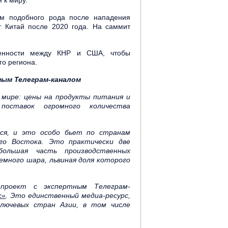
 к миру.
м подобного рода после нападения
т Китай после 2020 года. На саммит
енности между КНР и США, чтобы
го региона.
ным Телеграм-каналом
 мире: цены на продукты питания и
поставок огромного количества
ься, и это особо бьет по странам
го Востока. Это практически две
ольшая часть производственных
емного шара, львиная доля которого
проект с экспертным Телеграм-
с»
. Это единственный медиа-ресурс,
ключевых стран Азии, в том числе