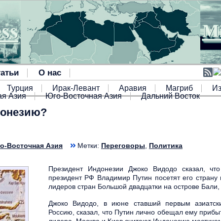
атьи
О нас
Турция
Ирак-Левант
Аравия
Магриб
И
я Азия
Юго-Восточная Азия
Дальний Восток
донезию?
о-Восточная Азия
Метки:
Переговоры
,
Политика
Президент Индонезии Джоко Видодо сказал, чт
президент РФ Владимир Путин посетят его страну 
лидеров стран Большой двадцатки на острове Бали
Джоко Видодо, в июне ставший первым азиатск
Россию, сказал, что Путин лично обещал ему прибы