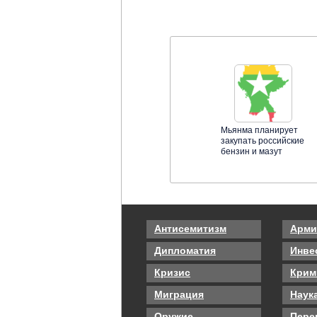
Мьянма планирует
закупать российские
бензин и мазут
Антисемитизм
Арми
Дипломатия
Инве
Кризис
Крим
Миграция
Наук
Оружие
Пере