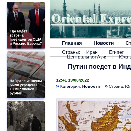
Где будет
встреча
президентов США
Главная
Новости
Ст
и России: Европа?
Страны:
Иран
Египет
Центральная Азия
Южна
Путин поедет в Ин
12:41 19/08/2022
На Урале из казны
были украдены
Категория:
Новости
Страна:
Юг
18 миллионов
рублей