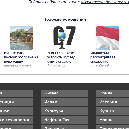
Подписывайтесь на канал
«Азиатские державы и У
Похожие сообщения
Вместо елки —
Индонезия хочет
Индонезия
пальма: россияне на
устроить Путину
рассматривает
новогодние
очную ставку с
внедрение
праздники уедут
Зеленским
российской
вместо Европы в
платежной системы
Таиланд
«Мир»
я
Бизнес
Война
стиции
Ислам
История
инал
Культура
Курьез
а и технология
Нефть и Газ
Нравы
говоры
Политика
Производств