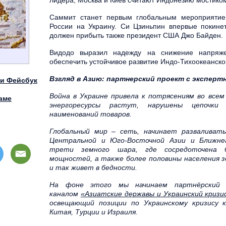
лидера, Москва и Киев считают Индонезию мостиком
Саммит станет первым глобальным мероприятие
России на Украину. Си Цзиньпин впервые покине
должен прибыть также президент США Джо Байден.
Видодо выразил надежду на снижение напряж
обеспечить устойчивое развитие Индо-Тихоокеанско
Взгляд в Азию: партнерский проект с эксперт
ти Фейсбук
Война в Украине привела к потрясениям во всем
аме
энергоресурсы растут, нарушены цепочки 
наименований товаров.
Глобальный мир – сеть, начинает разваливат
Центральной и Юго-Восточной Азии и Ближне
трети земного шара, где сосредоточена б
мощностей, а также более половины населения з
и так живет в бедности.
На фоне этого мы начинаем партнёрский 
каналом
«Азиатские державы и Украинский кризи
освещающий позиции по Украинскому кризису 
Китая, Турции и Израиля.