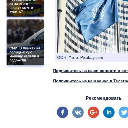
из-за этого
продукта: что
купить?
СМИ: В Химках на
полицейскую
машину напали и
ООН. Фото: Pixabay.com
подожгли.
Подпишитесь на наши новости в се
Подпишитесь на наш канал в Телегр
Рекомендовать