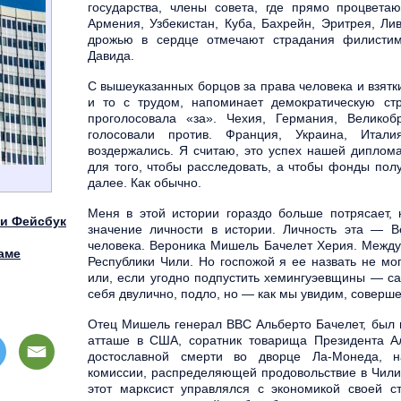
государства, члены совета, где прямо процвета
Армения, Узбекистан, Куба, Бахрейн, Эритрея, Л
дрожью в сердце отмечают страдания филистим
Давида.
С вышеуказанных борцов за права человека и взятки
и то с трудом, напоминает демократическую ст
проголосовала «за». Чехия, Германия, Великоб
голосовали против. Франция, Украина, Итал
воздержались. Я считаю, это успех нашей диплом
для того, чтобы расследовать, а чтобы фонды полу
далее. Как обычно.
Меня в этой истории гораздо больше потрясает, к
ти Фейсбук
значение личности в истории. Личность эта —
человека. Вероника Мишель Бачелет Херия. Между
аме
Республики Чили. Но госпожой я ее назвать не м
или, если угодно подпустить хемингуэевщины — ca
себя двулично, подло, но — как мы увидим, соверш
Отец Мишель генерал ВВС Альберто Бачелет, был 
атташе в США, соратник товарища Президента Ал
достославной смерти во дворце Ла-Монеда, н
комиссии, распределяющей продовольствие в Чили
этот марксист управлялся с экономикой своей с