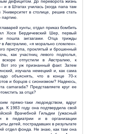
ным дефицитом. До переворота жизнь
 и в Штатах училась (когда папа там
й Университет в столице, решив стать
ю партию.
 главарей хунты, отдал приказ бомбить
лял Хосе Бердичевский Шер, первый
ки пошла зигзагами. Отца трижды
у в Австралию, «я морально сломлен».
ого приступа, проклятый и брошенный
чь, как участниц левого подполья,
вскоре отпустили в Австралию, к
 Вот это уж признанный факт. Затем
инский, изучала немецкий и, как сама
адо объяснять, что в конце 70-х
отов и борцов с сионизмом? Надеюсь,
эта camarada? Представляете круг ее
томстить за отца?
оим прямо-таки людоедством, вдруг
а. К 1983 году она подтвердила свой
ийской Врачебной Гильдии (ужасный
ии в педиатрии и в организации
иты детей, пострадавших в результате
ий отдел фонда. Не знаю, как там она