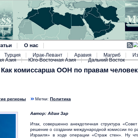
атьи
О нас
Турция
Ирак-Левант
Аравия
Магриб
И
я Азия
Юго-Восточная Азия
Дальний Восток
и Как комиссарша ООН по правам челове
гие регионы
Метки:
Политика
Автор: Адам Зар
Итак, совершенно анекдотичная структура «Сове
решение о создании международной комиссии по р
Израиля» в ходе операции «Страж стен». Ну что