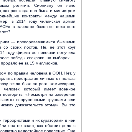
 всегда посещал главную синагогу
иком религии. Сионизму он явно
, как раз когда она была и министром
годнейшие контракты между нашими
мер, в 2014 году чилийская армия
ACE» в качестве базового пехотного
елет?
мерики — проворовавшимися бывшими
 со своих постов. Не, ее этот круг
014 году фирма ее невестки получила
после победы свекрови на выборах —
м продало ее за 15 миллионов.
ром по правам человека в ООН. Нет, у
делить пристрастия личные от пользы
разу взяла быка за рога, комиссарша,
 человек, который имеет военное
т повторять: «Несмотря на заверения
 заняты вооруженными группами или
икаких доказательств этому». Вы это
и террористами и их кураторами в ней
ли она не знает, как обстоит дело с
абсолютно недостойное поведение. Она