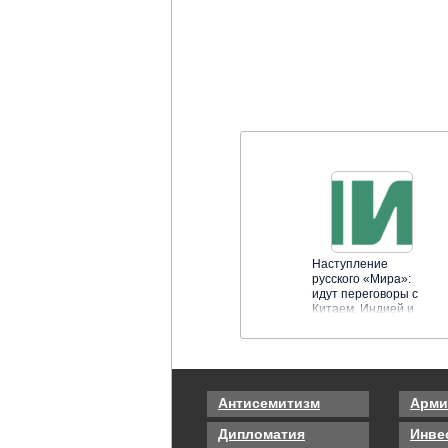
Наступление
русского «Мира»:
идут переговоры с
Китаем, Индией и
Египтом
Антисемитизм
Арми
Дипломатия
Инве