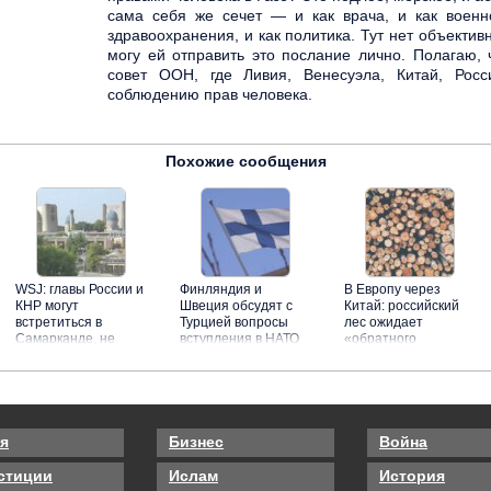
сама себя же сечет — и как врача, и как военно
здравоохранения, и как политика. Тут нет объективн
могу ей отправить это послание лично. Полагаю, 
совет ООН, где Ливия, Венесуэла, Китай, Рос
соблюдению прав человека.
Похожие сообщения
WSJ: главы России и
Финляндия и
В Европу через
КНР могут
Швеция обсудят с
Китай: российский
встретиться в
Турцией вопросы
лес ожидает
Самарканде, не
вступления в НАТО
«обратного
дожидаясь саммита
импорта»
на Бали
я
Бизнес
Война
стиции
Ислам
История