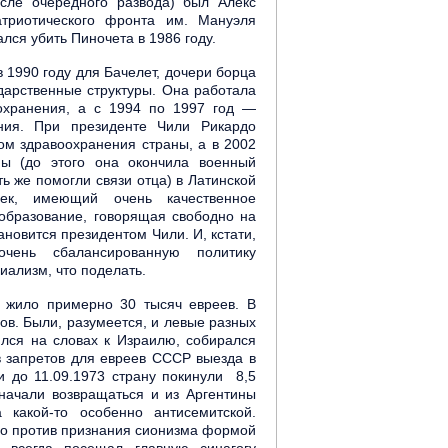
сле очередного развода) был Алекс
триотического фронта им. Мануэля
лся убить Пиночета в 1986 году.
 1990 году для Бачелет, дочери борца
ударственные структуры. Она работала
охранения, а с 1994 по 1997 год —
ения. При президенте Чили Рикардо
ром здравоохранения страны, а в 2002
ы (до этого она окончила военный
 же помогли связи отца) в Латинской
ек, имеющий очень качественное
 образование, говорящая свободно на
новится президентом Чили. И, кстати,
чень сбалансированную политику
иализм, что поделать.
 жило примерно 30 тысяч евреев. В
ов. Были, разумеется, и левые разных
ился на словах к Израилю, собирался
ив запретов для евреев СССР выезда в
 до 11.09.1973 страну покинули 8,5
 начали возвращаться и из Аргентины
 какой-то особенно антисемитской.
ало против признания сионизма формой