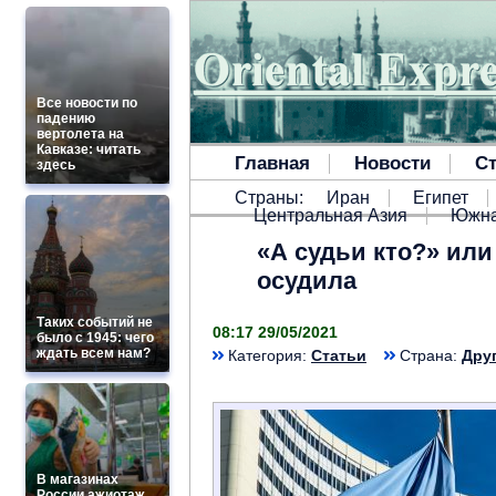
Все новости по
падению
вертолета на
Кавказе: читать
Главная
Новости
Ст
здесь
Страны:
Иран
Египет
Центральная Азия
Южна
«А судьи кто?» ил
осудила
Таких событий не
08:17 29/05/2021
было с 1945: чего
ждать всем нам?
Категория:
Статьи
Страна:
Дру
В магазинах
России ажиотаж