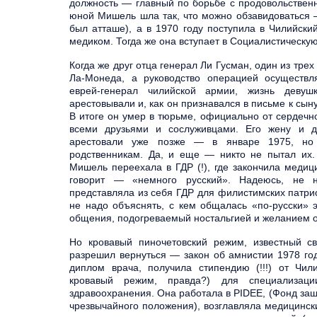
должность — главный по борьбе с продовольствен
юной Мишель шла так, что можно обзавидоваться —
был атташе), а в 1970 году поступила в Чилийски
медиком. Тогда же она вступает в Социалистическу
Когда же друг отца генерал Ли Гусман, один из трех
Ла-Монеда, а руководство операцией осуществ
еврей-генерал чилийской армии, жизнь девуш
арестовывали и, как он признавался в письме к сын
В итоге он умер в тюрьме, официально от сердечн
всеми друзьями и сослуживцами. Его жену и до
арестовали уже позже — в январе 1975, но 
родственникам. Да, и еще — никто не пытал их.
Мишель переехала в ГДР (!), где закончила медиц
говорит — «немного русский». Надеюсь, не н
представляла из себя ГДР для филистимских патри
не надо объяснять, с кем общалась «по-русски» 
общения, подогреваемый ностальгией и желанием о
Но кровавый пиночетовский режим, известный св
разрешил вернуться — закон об амнистии 1978 год
диплом врача, получила стипендию (!!!) от Чил
кровавый режим, правда?) для специализац
здравоохранения. Она работала в PIDEE, (Фонд защ
чрезвычайного положения), возглавляла медицинск