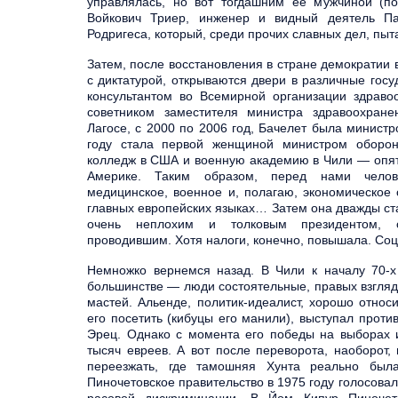
управлялась, но вот тогдашним ее мужчиной (по
Войкович Триер, инженер и видный деятель Па
Родригеса, который, среди прочих славных дел, пыта
Затем, после восстановления в стране демократии в
с диктатурой, открываются двери в различные гос
консультантом во Всемирной организации здраво
советником заместителя министра здравоохран
Лагосе, с 2000 по 2006 год, Бачелет была минист
году стала первой женщиной министром оборон
колледж в США и военную академию в Чили — опять
Америке. Таким образом, перед нами челов
медицинское, военное и, полагаю, экономическое
главных европейских языках… Затем она дважды ста
очень неплохим и толковым президентом, о
проводившим. Хотя налоги, конечно, повышала. Соц
Немножко вернемся назад. В Чили к началу 70-х
большинстве — люди состоятельные, правых взгляд
мастей. Альенде, политик-идеалист, хорошо относ
его посетить (кибуцы его манили), выступал прот
Эрец. Однако с момента его победы на выборах и
тысяч евреев. А вот после переворота, наоборот,
переезжать, где тамошняя Хунта реально была
Пиночетовское правительство в 1975 году голосов