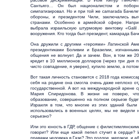
расовой дискриминации. В Йом Кипур Пиночет
Сантьяго… Он был националистом и поборн
симпатизировал. Но и при той же camarada Бачелет
обороны, и президентом Чили, заключались вы
странами. Особенно в армейской сфере. Напри
выбрала израильскую штурмовую винтовку «Galil 
вооружения. Кто тогда был президент, камарада Бач
Она дружили с другими «героями» Латинской А
президентиками Боливии и Бразилии, изгнанными
общения не волнует. Да и зачем. Вон, в том же 2
кредит в 10 миллионов долларов (через три дня 
чисто совпадение, я уверен), купило землю, а пото
Вот такая личность становится с 2018 года комисса
себя на родине она смогла очень даже неплохо от
государственной. А вот на международной арене с
Мария Спиридонова. В жизни не поверю, что
образование, совершенно на полном серьезе буде
Израиля в том, что многие из этих зданий были
использовались в военных целях, мы не видели н
серьезно?
Или это юность в ГДР, общение с филистимлянским
говорит? Или еще какой пепел стучит в сердце? И
правами человека в Газе? Это подлое, мерзкое, и 