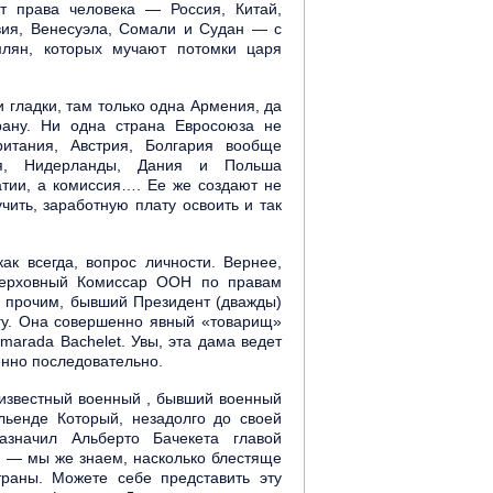
ют права человека — Россия, Китай,
ивия, Венесуэла, Сомали и Судан — с
лян, которых мучают потомки царя
 гладки, там только одна Армения, да
рану. Ни одна страна Евросоюза не
ритания, Австрия, Болгария вообще
ия, Нидерланды, Дания и Польша
атии, а комиссия…. Ее же создают не
чить, заработную плату освоить и так
ак всегда, вопрос личности. Вернее,
 Верховный Комиссар ООН по правам
 прочим, бывший Президент (дважды)
огу. Она совершенно явный «товарищ»
marada Bachelet. Увы, эта дама ведет
енно последовательно.
известный военный , бывший военный
ьенде Который, незадолго до своей
азначил Альберто Бачекета главой
 — мы же знаем, насколько блестяще
траны. Можете себе представить эту